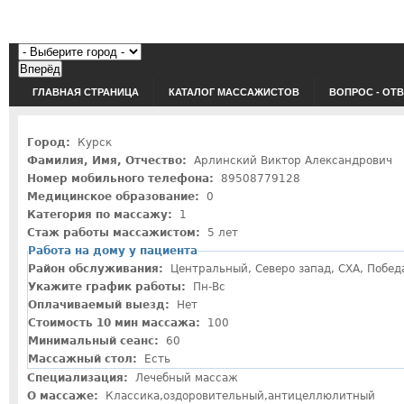
ГЛАВНАЯ СТРАНИЦА
КАТАЛОГ МАССАЖИСТОВ
ВОПРОС - ОТ
Город:
Курск
Фамилия, Имя, Отчество:
Арлинский Виктор Александрович
Номер мобильного телефона:
89508779128
Медицинское образование:
0
Категория по массажу:
1
Стаж работы массажистом:
5 лет
Работа на дому у пациента
Район обслуживания:
Центральный, Северо запад, СХА, Побед
Укажите график работы:
Пн-Вс
Оплачиваемый выезд:
Нет
Стоимость 10 мин массажа:
100
Минимальный сеанс:
60
Массажный стол:
Есть
Специализация:
Лечебный массаж
О массаже:
Классика,оздоровительный,антицеллюлитный