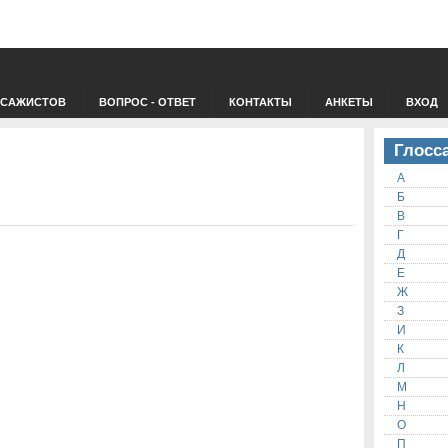
ССАЖИСТОВ
ВОПРОС - ОТВЕТ
КОНТАКТЫ
АНКЕТЫ
ВХОД
Глосс
А
Б
В
Г
Д
Е
Ж
З
И
К
Л
М
Н
О
П